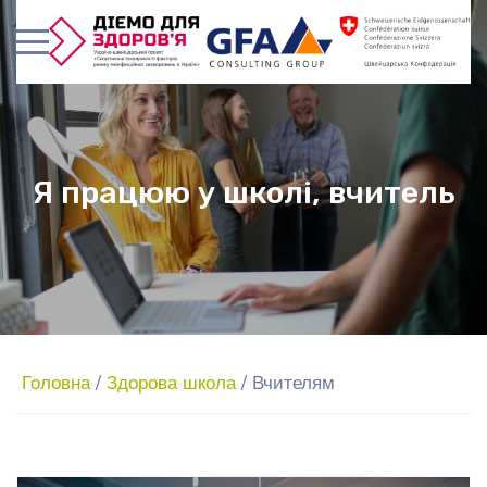
Я працюю у школі, вчитель
Головна
/
Здорова школа
/
Вчителям